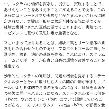
つ。スクラムは価値を探索し、提供し、実現することで、
ありえないことをありえることに変えることである。この
過程にはトレードオフや実験などが含まれるがこれらに限
定されない。実験は一般的に検証可能な仮説に基づくが、
経験に裏付けされた直感に基づくこともある。実験では、
エビデンスに基づく意思決定が重要となる。
立ち止まって振り返ることは、経験主義とリーン思考の要
素を組み合わせたものであり、プロダクトゴールに向けた
透明性、検査、適応の基盤を作る。これにより、スクラム
チームとサポーターが自身と自身の環境を改善することを
促進する
効果的なスクラムの適用は、問題や機会を提示するステー
クホルダーとそれに取り組む人々の間の距離が縮まり、ゴ
ールがより具体的で意味のあるものになり、価値を迅速か
つ頻繁に届けられるようになる。ステークホルダーは何を
（
What
）やどのように（
How
）について誤解しているこ
とがある。一方でスクラムチームは誰（
Who
）が影響を受