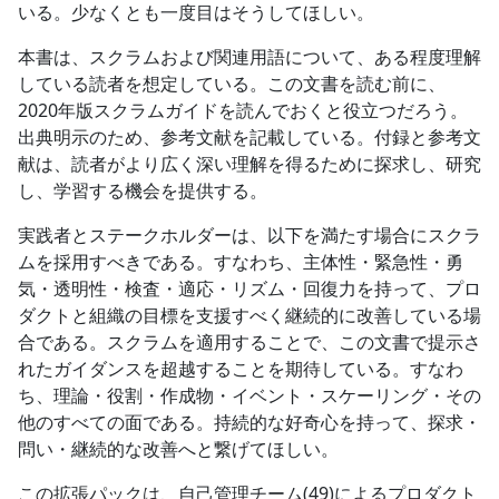
いる。少なくとも一度目はそうしてほしい。
本書は、スクラムおよび関連用語について、ある程度理解
している読者を想定している。この文書を読む前に、
2020年版スクラムガイドを読んでおくと役立つだろう。
出典明示のため、参考文献を記載している。付録と参考文
献は、読者がより広く深い理解を得るために探求し、研究
し、学習する機会を提供する。
実践者とステークホルダーは、以下を満たす場合にスクラ
ムを採用すべきである。すなわち、主体性・緊急性・勇
気・透明性・検査・適応・リズム・回復力を持って、プロ
ダクトと組織の目標を支援すべく継続的に改善している場
合である。スクラムを適用することで、この文書で提示さ
れたガイダンスを超越することを期待している。すなわ
ち、理論・役割・作成物・イベント・スケーリング・その
他のすべての面である。持続的な好奇心を持って、探求・
問い・継続的な改善へと繋げてほしい。
この拡張パックは、自己管理チーム(49)によるプロダクト