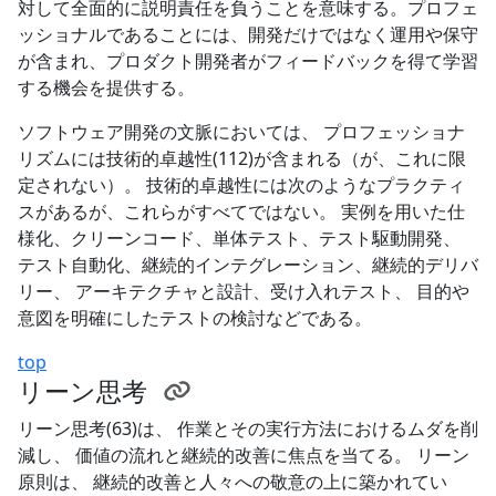
対して全面的に説明責任を負うことを意味する。プロフェ
ッショナルであることには、開発だけではなく運用や保守
が含まれ、プロダクト開発者がフィードバックを得て学習
する機会を提供する。
ソフトウェア開発の文脈においては、 プロフェッショナ
リズムには技術的卓越性(112)が含まれる（が、これに限
定されない）。 技術的卓越性には次のようなプラクティ
スがあるが、これらがすべてではない。 実例を用いた仕
様化、クリーンコード、単体テスト、テスト駆動開発、
テスト自動化、継続的インテグレーション、継続的デリバ
リー、 アーキテクチャと設計、受け入れテスト、 目的や
意図を明確にしたテストの検討などである。
top
リーン思考
リーン思考(63)は、 作業とその実行方法におけるムダを削
減し、 価値の流れと継続的改善に焦点を当てる。 リーン
原則は、 継続的改善と人々への敬意の上に築かれてい