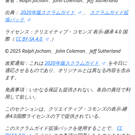
著者：Ralph Jocham、John Coleman、Jeff Sutherland
出典：
2020年版スクラムガイド
、
スクラムガイド拡
張パック
ライセンス：クリエイティブ・コモンズ 表示-継承 4.0 国
際（
CC BY-SA 4.0
）
©
2025 Ralph Jocham、John Coleman、Jeff Sutherland
改変通知：これは
2020年版スクラムガイド
を今日に
適応させるものであり、オリジナルとは異なる内容を含み
ます。
免責事項：いかなる保証も提供されない。各自の責任で利
用して欲しい。
このセクションは、クリエイティブ・コモンズの表示-継
承4.0国際ライセンスの下で提供されている。
このスクラムガイド拡張パックを使用することで、
CC