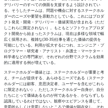
デリバリーのすべての側面を支援するよう設計されてい
る。そうしたチームは、問題や機会に対するステークホル
ダーのニーズや要望を原動力としている。これにはプロダ
クト発見・開発・デリバリー・価値実現が含まれる（ただ
しこれらに限定されない）。もともとソフトウェアプロダ
クト開発から始まったスクラムは、現在は多様な領域で幅
広く採用され、複雑な(30-35)仕事を通じた価値の提供を
可能にしている。利用が拡大するにつれ、エンジニア・プ
ログラマー・研究者・アナリスト・弁護士・マーケター・
科学者などの専門家が、それぞれの分野でスクラムを効果
的に適用する例が増えている。
ステークホルダー価値とは、ステークホルダーが重要と考
え、チームが提供する、あらゆるニーズである（ステーク
ホルダーには顧客、意思決定者、ユーザーを含むがこれら
に限定されない）。ただしステークホルダー自身が、自分
たちにとって価値あるものが何であるかを、かならずしも
認識しているわけではない。観察やエビデンスを通じて、
意図的もしくは意図しないところで価値が顕在化し、それ