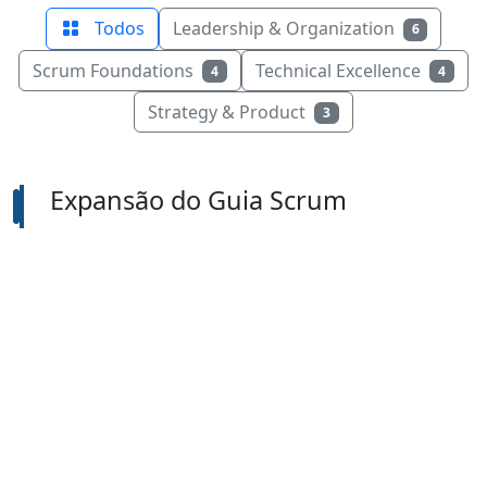
Todos
Leadership & Organization
6
Scrum Foundations
Technical Excellence
4
4
Strategy & Product
3
Expansão do Guia Scrum
Documento Principal
Guia Scrum Expandido
Versão em inglês mais recente disponível